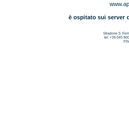
www.apr
è ospitato sui server 
Stradone S. Ferm
tel: +39 045 80
P.I